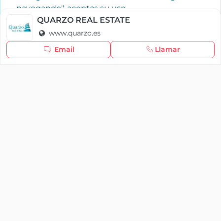
navegando", aceptas su uso.
Política de cookies
QUARZO REAL ESTATE
www.quarzo.es
Seguir navegando
Email
Llamar
×
Iniciar sesión
YAENCASA
La forma más rápida de encontrar lo que buscas o
dar a conocer tu marca y/o negocio.
Se te olvidó tu contraseña
Síganos
Iniciar sesión
soporte@yaencasa.pro
facebook
¿No tienes cuenta?
Registro