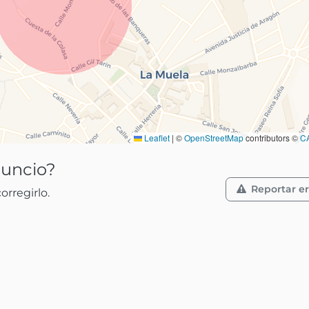
Leaflet
|
©
OpenStreetMap
contributors ©
C
nuncio?
Reportar er
rregirlo.