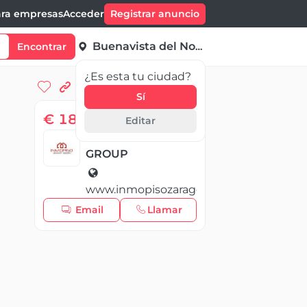
ra empresas
Acceder
Registrar anuncio
Buenavista del Norte
Encontrar
¿Es esta tu ciudad?
Sí
€ 189 999,00
Editar
INMOPISO REALTY
GROUP
www.inmopisozaragoza.com
Email
Llamar