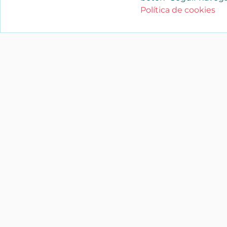
Política de cookies
YAENCASA
La forma más rápida de encontrar lo
buscas o dar a conocer tu marca y/o
negocio.
Síganos
soporte@yaencasa.pro
facebook