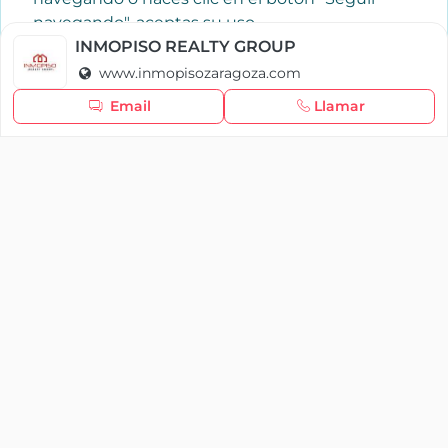
navegando", aceptas su uso.
Política de cookies
INMOPISO REALTY GROUP
www.inmopisozaragoza.com
Seguir navegando
Email
Llamar
×
Iniciar sesión
YAENCASA
La forma más rápida de encontrar lo que buscas o
dar a conocer tu marca y/o negocio.
Se te olvidó tu contraseña
Síganos
Iniciar sesión
soporte@yaencasa.pro
facebook
¿No tienes cuenta?
Registro