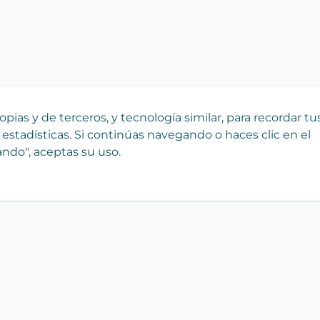
pias y de terceros, y tecnología similar, para recordar tu
 estadísticas. Si continúas navegando o haces clic en el
ndo", aceptas su uso.
¡Registra tu empresa
Catálo
gratis!
Bienes r
 que
Forma parte de Yaencasa y
Transpor
aparece desde hoy en nuestro