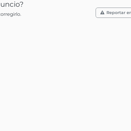
nuncio?
Reportar er
rregirlo.