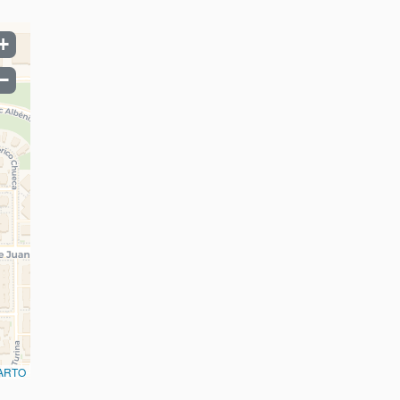
+
−
ARTO