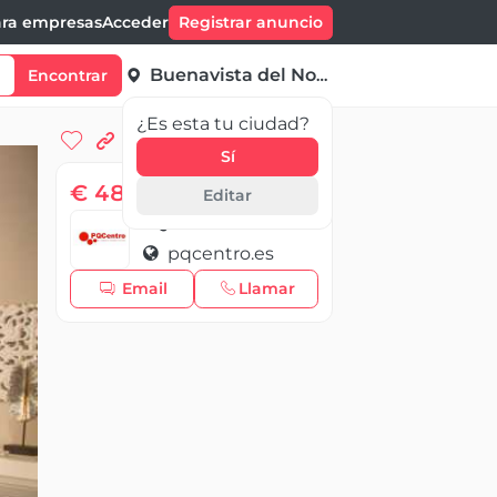
ra empresas
Acceder
Registrar anuncio
Buenavista del Norte
Encontrar
¿Es esta tu ciudad?
Sí
€ 489 000,00
Editar
PQcentro
pqcentro.es
Email
Llamar