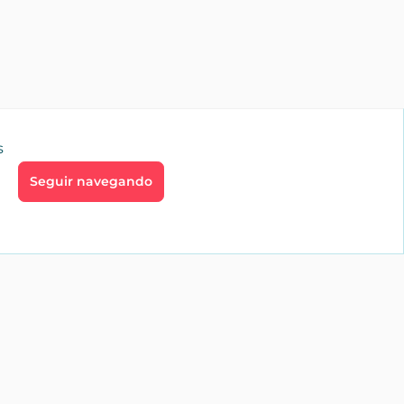
s
Seguir navegando
go
Profesionales
aíces
Inmobiliarias
te
Alquiler vacacional