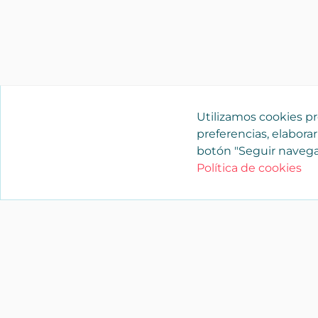
Utilizamos cookies pro
preferencias, elaborar
botón "Seguir navega
Política de cookies
YAENCASA
La forma más rápida de encontrar lo
buscas o dar a conocer tu marca y/o