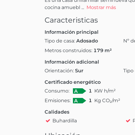
Es una casa unifamiliar seminueva que 
cocina amuebl
 ...
Mostrar más
Caracteristicas
Información principal
Tipo de casa:
Adosado
Nº d
Metros construidos:
179
m²
Información adicional
Orientación:
Sur
Tipo
Certificado energético
Consumo:
1
KW h/m²
A
Emisiones:
1
Kg CO₂/m²
A
Calidades
Buhardilla