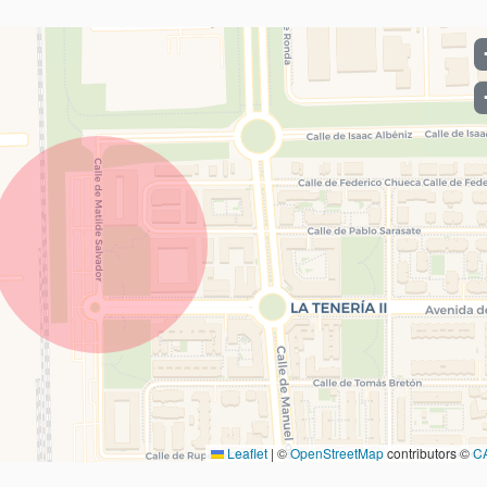
Leaflet
|
©
OpenStreetMap
contributors ©
C