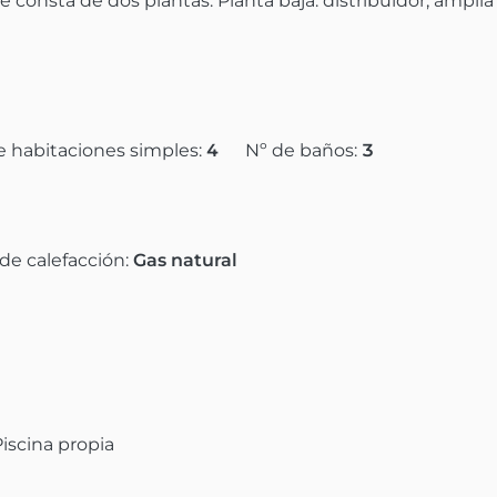
consta de dos plantas. Planta baja: distribuidor, amplia 
e habitaciones simples:
4
Nº de baños:
3
 de calefacción:
Gas natural
Piscina propia