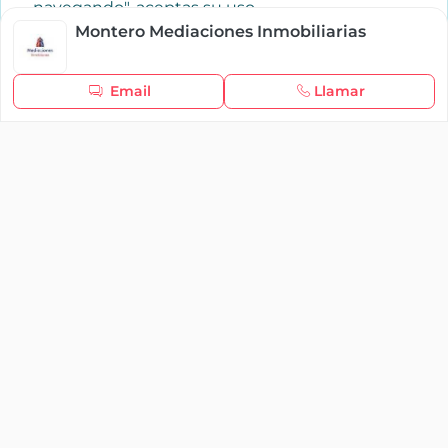
navegando", aceptas su uso.
Política de cookies
Montero Mediaciones Inmobiliarias
Seguir navegando
Email
Llamar
×
Iniciar sesión
YAENCASA
La forma más rápida de encontrar lo que buscas o
dar a conocer tu marca y/o negocio.
Se te olvidó tu contraseña
Síganos
Iniciar sesión
soporte@yaencasa.pro
facebook
¿No tienes cuenta?
Registro