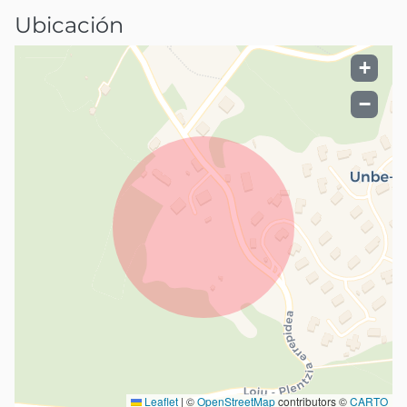
Ubicación
+
−
Leaflet
|
©
OpenStreetMap
contributors ©
CARTO