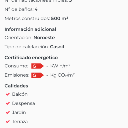
Nº de habitaciones simples:
5
Nº de baños:
4
Metros construidos:
500
m²
Información adicional
Orientación:
Noroeste
Tipo de calefacción:
Gasoil
Certificado energético
Consumo:
-
KW h/m²
G
Emisiones:
-
Kg CO₂/m²
G
Calidades
Balcón
Despensa
Jardín
Terraza