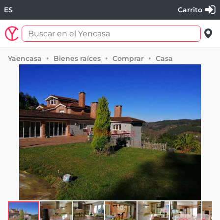
ES
Carrito
Yaencasa
Bienes raíces
Comprar
Casa