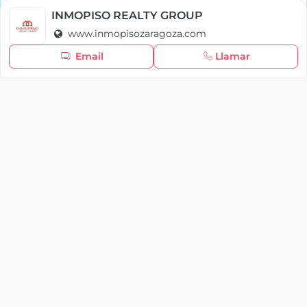
Política de cookies
INMOPISO REALTY GROUP
www.inmopisozaragoza.com
Seguir navegando
Email
Llamar
×
Iniciar sesión
YAENCASA
La forma más rápida de encontrar lo que buscas o
dar a conocer tu marca y/o negocio.
Se te olvidó tu contraseña
Síganos
Iniciar sesión
soporte@yaencasa.pro
facebook
¿No tienes cuenta?
Registro