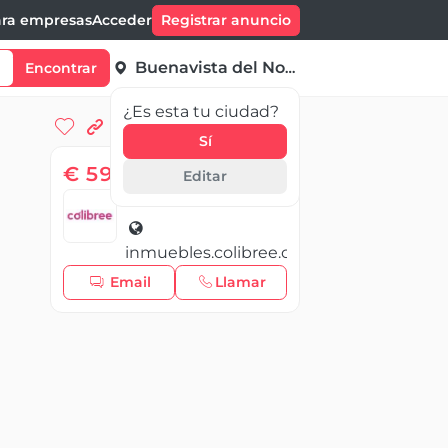
ra empresas
Acceder
Registrar anuncio
Buenavista del Norte
Encontrar
¿Es esta tu ciudad?
Sí
€ 595 000,00
Editar
Colibree
inmuebles.colibree.com
Email
Llamar