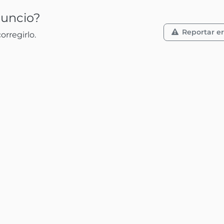
nuncio?
Reportar er
rregirlo.