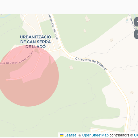
Leaflet
|
©
OpenStreetMap
contributors ©
C