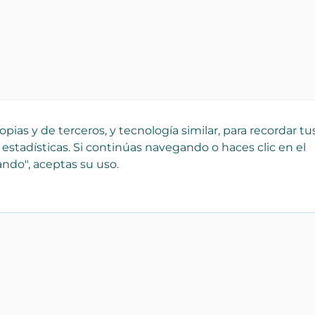
pias y de terceros, y tecnología similar, para recordar tu
 estadísticas. Si continúas navegando o haces clic en el
ndo", aceptas su uso.
¡Registra tu empresa
Catálo
gratis!
Bienes r
 que
Forma parte de Yaencasa y
Transpor