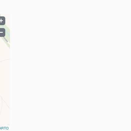
+
−
ARTO