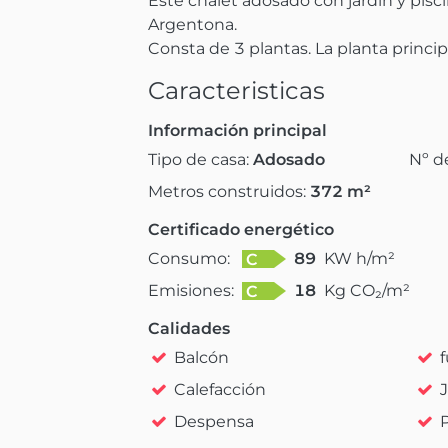
Este chalet adosado con jardín y pisc
Argentona. 

Consta de 3 plantas. La planta princip
Caracteristicas
Información principal
Tipo de casa:
Adosado
Nº d
Metros construidos:
372
m²
Certificado energético
Consumo:
89
KW h/m²
C
Emisiones:
18
Kg CO₂/m²
C
Calidades
Balcón
Calefacción
Despensa