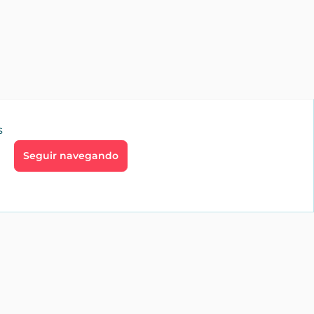
s
Seguir navegando
go
Profesionales
aíces
Inmobiliarias
te
Alquiler vacacional