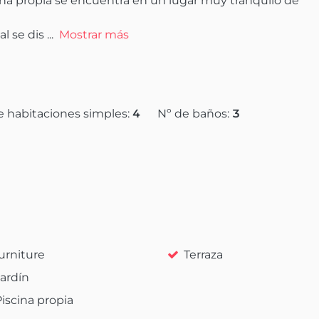
ina propia se encuentra en un lugar muy tranquilo de 
al se dis
 ...
Mostrar más
e habitaciones simples:
4
Nº de baños:
3
furniture
Terraza
Jardín
Piscina propia