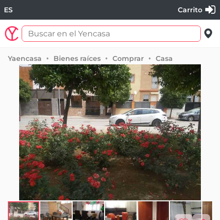
ES
Carrito
Yaencasa
Bienes raíces
Comprar
Casa