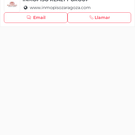
www.inmopisozaragoza.com
Seguir navegando
Email
Llamar
×
Iniciar sesión
YAENCASA
La forma más rápida de encontrar lo que buscas o
dar a conocer tu marca y/o negocio.
Se te olvidó tu contraseña
Síganos
Iniciar sesión
soporte@yaencasa.pro
facebook
¿No tienes cuenta?
Registro
¡Registra tu empresa gratis!
¿Eres una empresa o un profesional?