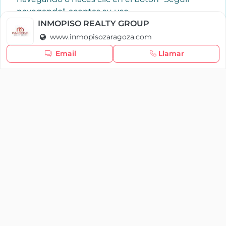
navegando", aceptas su uso.
Política de cookies
INMOPISO REALTY GROUP
www.inmopisozaragoza.com
Seguir navegando
Email
Llamar
×
Iniciar sesión
YAENCASA
La forma más rápida de encontrar lo que buscas o
dar a conocer tu marca y/o negocio.
Se te olvidó tu contraseña
Síganos
Iniciar sesión
soporte@yaencasa.pro
facebook
¿No tienes cuenta?
Registro