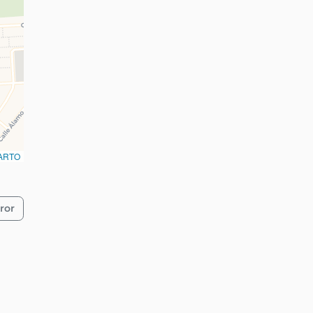
ARTO
ror