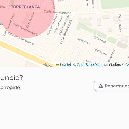
Leaflet
|
©
OpenStreetMap
contributors ©
C
nuncio?
Reportar er
rregirlo.