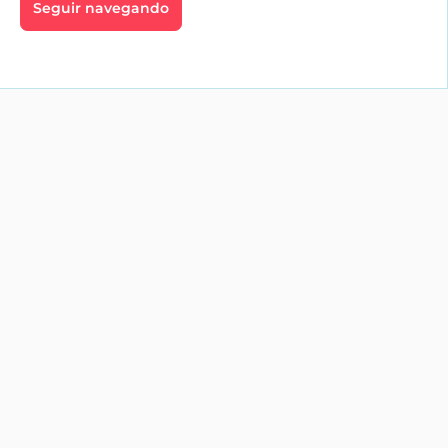
Seguir navegando
go
Profesionales
aíces
Inmobiliarias
te
Alquiler vacacional
Servicios
profesionales
es
Tienda
jardín
os y
os
ica