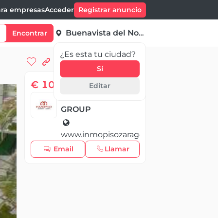
ra empresas
Acceder
Registrar anuncio
Buenavista del Norte
Encontrar
¿Es esta tu ciudad?
Sí
€ 109 999,00
Editar
INMOPISO REALTY
GROUP
www.inmopisozaragoza.com
Email
Llamar