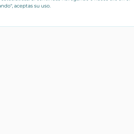
ndo", aceptas su uso.
¡Registra tu empresa
Catálo
gratis!
Bienes r
 que
Forma parte de Yaencasa y
Transpor
aparece desde hoy en nuestro
Servicios
catálogo de Inmobiliarias,
profesionales y tiendas
Artículos
personal
Para empresas
Hogar y 
Repuest
accesori
Electrón