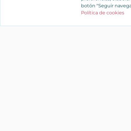
botón "Seguir navega
Política de cookies
YAENCASA
La forma más rápida de encontrar lo
buscas o dar a conocer tu marca y/o
negocio.
Síganos
soporte@yaencasa.pro
facebook