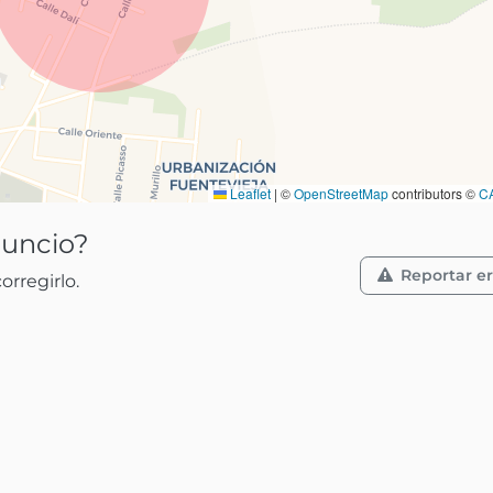
Leaflet
|
©
OpenStreetMap
contributors ©
C
nuncio?
Reportar er
rregirlo.