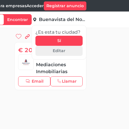
ra empresas
Acceder
Registrar anuncio
Buenavista del Norte
Encontrar
¿Es esta tu ciudad?
Sí
€ 209 000,00
Editar
Montero
Mediaciones
Inmobiliarias
Email
Llamar