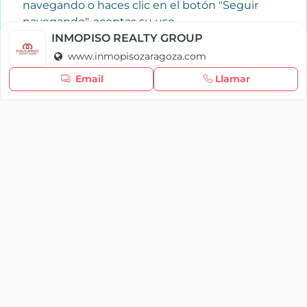
navegando o haces clic en el botón "Seguir
navegando", aceptas su uso.
Política de cookies
INMOPISO REALTY GROUP
www.inmopisozaragoza.com
Seguir navegando
Email
Llamar
×
Iniciar sesión
YAENCASA
La forma más rápida de encontrar lo que buscas o
dar a conocer tu marca y/o negocio.
Se te olvidó tu contraseña
Síganos
Iniciar sesión
soporte@yaencasa.pro
facebook
¿No tienes cuenta?