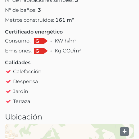
Nº de habitaciones simples:
3
Nº de baños:
3
Metros construidos:
161
m²
Certificado energético
Consumo:
-
KW h/m²
G
Emisiones:
-
Kg CO₂/m²
G
Calidades
Calefacción
Despensa
Jardín
Terraza
Ubicación
+