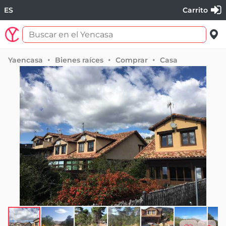
ES
Carrito
Yaencasa
Bienes raíces
Comprar
Casa