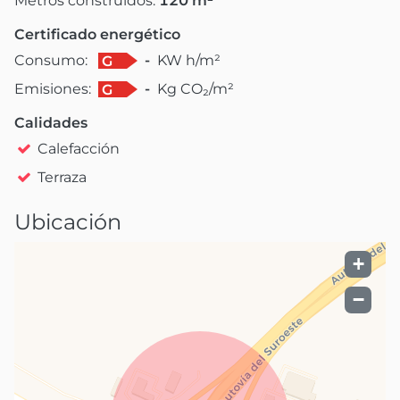
Metros construidos:
120
m²
Certificado energético
Consumo:
-
KW h/m²
G
Emisiones:
-
Kg CO₂/m²
G
Calidades
Calefacción
Terraza
Ubicación
+
−