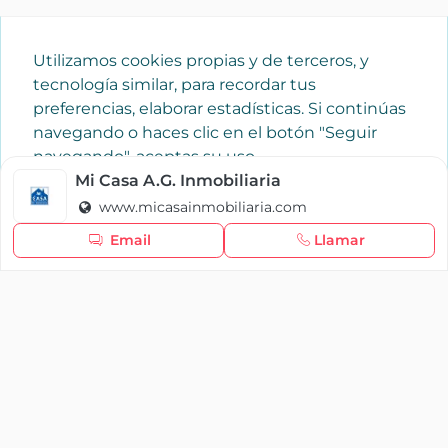
Utilizamos cookies propias y de terceros, y
tecnología similar, para recordar tus
preferencias, elaborar estadísticas. Si continúas
navegando o haces clic en el botón "Seguir
navegando", aceptas su uso.
Política de cookies
Mi Casa A.G. Inmobiliaria
www.micasainmobiliaria.com
Seguir navegando
Email
Llamar
×
Iniciar sesión
YAENCASA
La forma más rápida de encontrar lo que buscas o
dar a conocer tu marca y/o negocio.
Se te olvidó tu contraseña