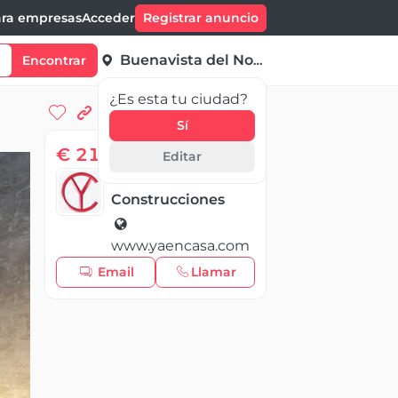
ra empresas
Acceder
Registrar anuncio
Buenavista del Norte
Encontrar
¿Es esta tu ciudad?
Sí
€ 210 000,00
Editar
Yaencasa
Construcciones
www.yaencasa.com
Email
Llamar