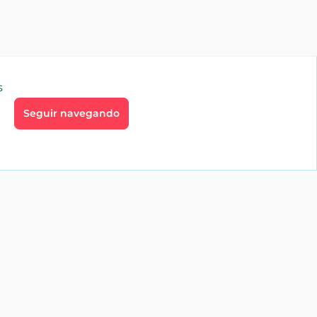
s
Seguir navegando
go
Profesionales
aíces
Inmobiliarias
te
Alquiler vacacional
Servicios
profesionales