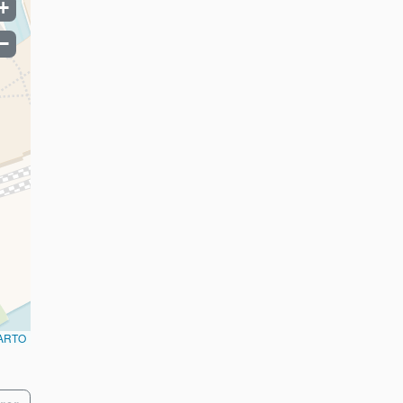
+
−
ARTO