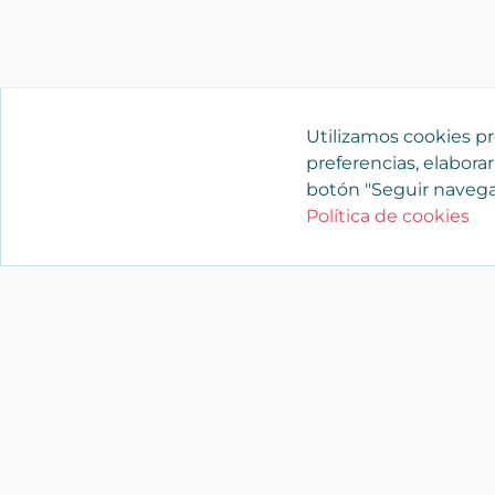
Utilizamos cookies pro
preferencias, elaborar
botón "Seguir navega
Política de cookies
YAENCASA
La forma más rápida de encontrar lo
buscas o dar a conocer tu marca y/o
negocio.