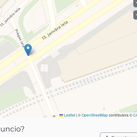
Leaflet
|
©
OpenStreetMap
contributors ©
C
nuncio?