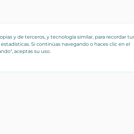
pias y de terceros, y tecnología similar, para recordar tu
 estadísticas. Si continúas navegando o haces clic en el
ndo", aceptas su uso.
¡Registra tu empresa
Catálo
gratis!
Bienes r
 que
Forma parte de Yaencasa y
Transpor
aparece desde hoy en nuestro
Servicios
catálogo de Inmobiliarias,
profesionales y tiendas
Artículos