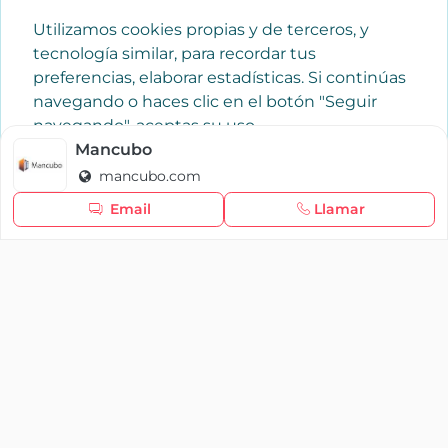
Utilizamos cookies propias y de terceros, y
tecnología similar, para recordar tus
preferencias, elaborar estadísticas. Si continúas
navegando o haces clic en el botón "Seguir
navegando", aceptas su uso.
Política de cookies
Mancubo
mancubo.com
Seguir navegando
Email
Llamar
×
Iniciar sesión
YAENCASA
La forma más rápida de encontrar lo que buscas o
dar a conocer tu marca y/o negocio.
Se te olvidó tu contraseña
Síganos