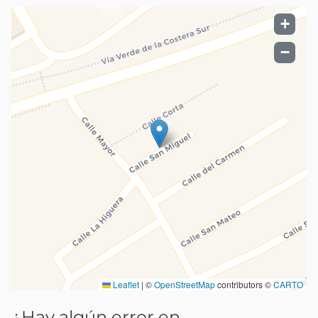
+
−
Leaflet
|
©
OpenStreetMap
contributors ©
CARTO
¿Hay algún error en