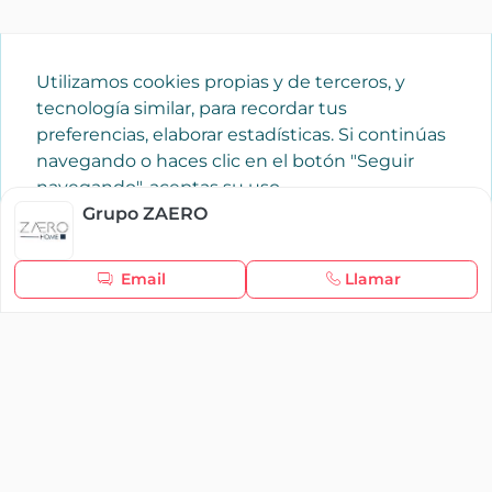
Utilizamos cookies propias y de terceros, y
tecnología similar, para recordar tus
preferencias, elaborar estadísticas. Si continúas
navegando o haces clic en el botón "Seguir
navegando", aceptas su uso.
Política de cookies
Grupo ZAERO
Seguir navegando
Email
Llamar
×
Iniciar sesión
YAENCASA
La forma más rápida de encontrar lo que buscas o
dar a conocer tu marca y/o negocio.