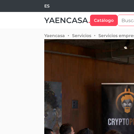
ES
YAENCASA
.
Catálogo
Yaencasa
Servicios
Servicios empre