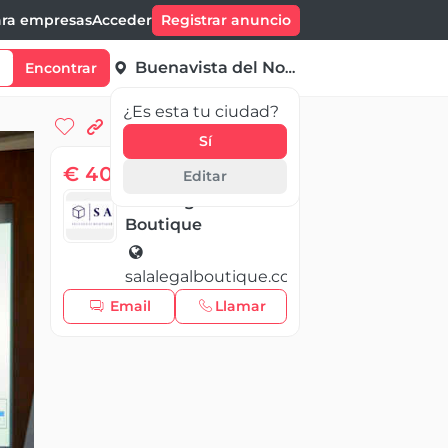
ra empresas
Acceder
Registrar anuncio
Buenavista del Norte
Encontrar
¿Es esta tu ciudad?
Sí
€ 400,00
Editar
Sala Legal
Boutique
salalegalboutique.com
Email
Llamar