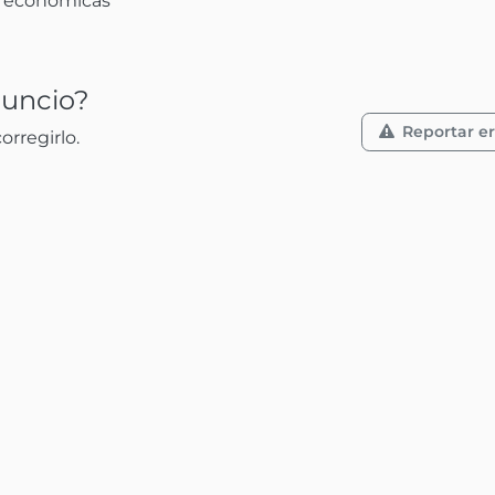
 económicas

nuncio?
Reportar er
rregirlo.