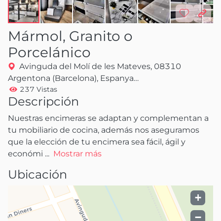
Mármol, Granito o
Porcelánico
Avinguda del Molí de les Mateves, 08310
Argentona (Barcelona), Espanya
237 Vistas
Mostrar en el mapa
Descripción
Nuestras encimeras se adaptan y complementan a 
tu mobiliario de cocina, además nos aseguramos 
que la elección de tu encimera sea fácil, ágil y 
económi
 ...
Mostrar más
Ubicación
+
−