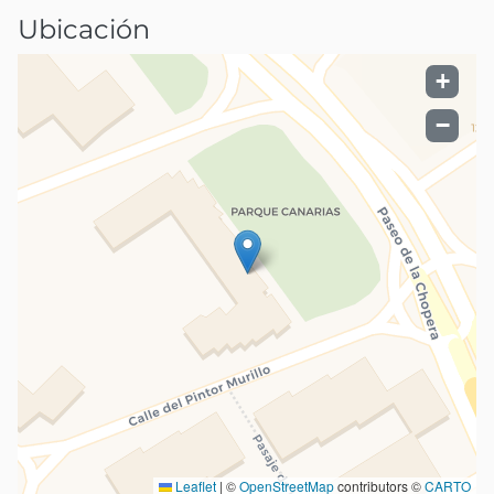
Ubicación
+
−
Leaflet
|
©
OpenStreetMap
contributors ©
CARTO