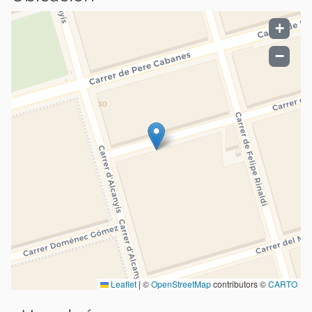
+
−
Leaflet
|
©
OpenStreetMap
contributors ©
CARTO