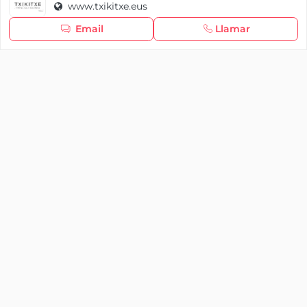
www.txikitxe.eus
Seguir navegando
Email
Llamar
×
Iniciar sesión
YAENCASA
La forma más rápida de encontrar lo que buscas o
dar a conocer tu marca y/o negocio.
Se te olvidó tu contraseña
Síganos
Iniciar sesión
soporte@yaencasa.pro
facebook
¿No tienes cuenta?
Registro
¡Registra tu empresa gratis!
¿Eres una empresa o un profesional?
Registrarse aquí
Forma parte de Yaencasa y aparece desde hoy en