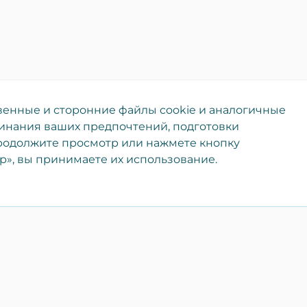
енные и сторонние файлы cookie и аналогичные
инания ваших предпочтений, подготовки
продолжите просмотр или нажмете кнопку
», вы принимаете их использование.
Бесплатная регистрация
Катало
компании!
Недвиж
Ваша компания станет
Транспо