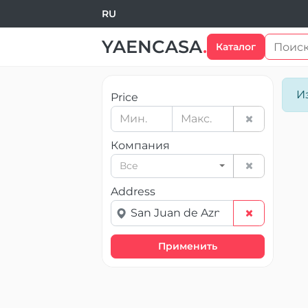
RU
YAENCASA
.
Каталог
И
Price
Компания
Все
Address
Применить