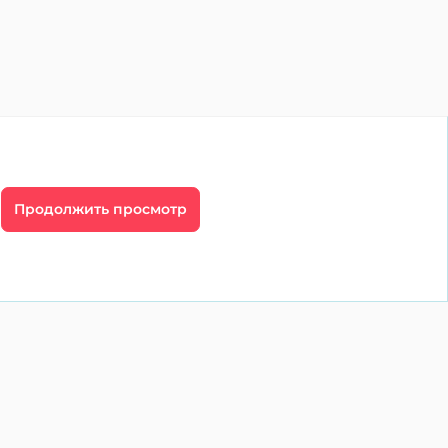
Продолжить просмотр
г
Профессионалам
имость
Недвижимость
рт
Краткосрочная